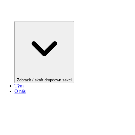
Zobrazit / skrát dropdown sekci
Tým
O nás