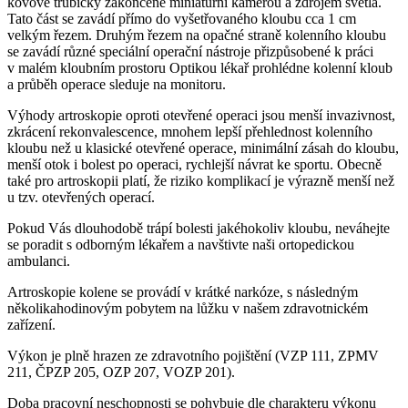
kovové trubičky zakončené miniaturní kamerou a zdrojem světla.
Tato část se zavádí přímo do vyšetřovaného kloubu cca 1 cm
velkým řezem. Druhým řezem na opačné straně kolenního kloubu
se zavádí různé speciální operační nástroje přizpůsobené k práci
v malém kloubním prostoru Optikou lékař prohlédne kolenní kloub
a průběh operace sleduje na monitoru.
Výhody artroskopie oproti otevřené operaci jsou menší invazivnost,
zkrácení rekonvalescence, mnohem lepší přehlednost kolenního
kloubu než u klasické otevřené operace, minimální zásah do kloubu,
menší otok i bolest po operaci, rychlejší návrat ke sportu. Obecně
také pro artroskopii platí, že riziko komplikací je výrazně menší než
u tzv. otevřených operací.
Pokud Vás dlouhodobě trápí bolesti jakéhokoliv kloubu, neváhejte
se poradit s odborným lékařem a navštivte naši ortopedickou
ambulanci.
Artroskopie kolene se provádí v krátké narkóze, s následným
několikahodinovým pobytem na lůžku v našem zdravotnickém
zařízení.
Výkon je plně hrazen ze zdravotního pojištění (VZP 111, ZPMV
211, ČPZP 205, OZP 207, VOZP 201).
Doba pracovní neschopnosti se pohybuje dle charakteru výkonu