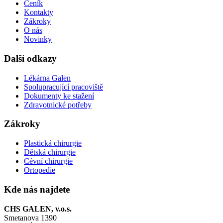
Ceník
Kontakty
Zákroky
O nás
Novinky
Další odkazy
Lékárna Galen
Spolupracující pracoviště
Dokumenty ke stažení
Zdravotnické potřeby
Zákroky
Plastická chirurgie
Dětská chirurgie
Cévní chirurgie
Ortopedie
Kde nás najdete
CHS GALEN, v.o.s.
Smetanova 1390