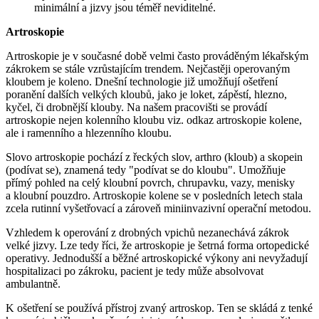
minimální a jizvy jsou téměř neviditelné.
Artroskopie
Artroskopie je v současné době velmi často prováděným lékařským
zákrokem se stále vzrůstajícím trendem. Nejčastěji operovaným
kloubem je koleno. Dnešní technologie již umožňují ošetření
poranění dalších velkých kloubů, jako je loket, zápěstí, hlezno,
kyčel, či drobnější klouby. Na našem pracovišti se provádí
artroskopie nejen kolenního kloubu viz. odkaz artroskopie kolene,
ale i ramenního a hlezenního kloubu.
Slovo artroskopie pochází z řeckých slov, arthro (kloub) a skopein
(podívat se), znamená tedy "podívat se do kloubu". Umožňuje
přímý pohled na celý kloubní povrch, chrupavku, vazy, menisky
a kloubní pouzdro. Artroskopie kolene se v posledních letech stala
zcela rutinní vyšetřovací a zároveň miniinvazivní operační metodou.
Vzhledem k operování z drobných vpichů nezanechává zákrok
velké jizvy. Lze tedy říci, že artroskopie je šetrná forma ortopedické
operativy. Jednodušší a běžné artroskopické výkony ani nevyžadují
hospitalizaci po zákroku, pacient je tedy může absolvovat
ambulantně.
K ošetření se používá přístroj zvaný artroskop. Ten se skládá z tenké