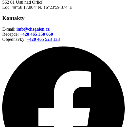
562 01 Ústí nad Orlicí
Loc: 49°58'17.804"N, 16°23'59.374"E
Kontakty
E-mail:
info@chsgalen.cz
Recepce:
+420 465 350 660
Objednávky:
+420
465 523 133