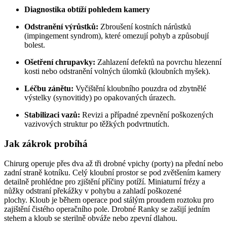
Diagnostika obtíží pohledem kamery
Odstranění výrůstků:
Zbroušení kostních nárůstků
(impingement syndrom), které omezují pohyb a způsobují
bolest.
Ošetření chrupavky:
Zahlazení defektů na povrchu hlezenní
kosti nebo odstranění volných úlomků (kloubních myšek).
Léčbu zánětu:
Vyčištění kloubního pouzdra od zbytnělé
výstelky (synovitidy) po opakovaných úrazech.
Stabilizaci vazů:
Revizi a případné zpevnění poškozených
vazivových struktur po těžkých podvrtnutích.
Jak zákrok probíhá
Chirurg operuje přes dva až tři drobné vpichy (porty) na přední nebo
zadní straně kotníku. Celý kloubní prostor se pod zvětšením kamery
detailně prohlédne pro zjištění příčiny potíží. Miniaturní frézy a
nůžky odstraní překážky v pohybu a zahladí poškozené
plochy. Kloub je během operace pod stálým proudem roztoku pro
zajištění čistého operačního pole. Drobné Ranky se zašijí jedním
stehem a kloub se sterilně obváže nebo zpevní dlahou.