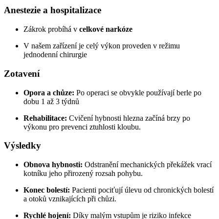
Anestezie a hospitalizace
Zákrok probíhá v
celkové narkóze
V našem zařízení je celý výkon proveden v režimu
jednodenní chirurgie
Zotavení
Opora a chůze:
Po operaci se obvykle používají berle po
dobu 1 až 3 týdnů
Rehabilitace:
Cvičení hybnosti hlezna začíná brzy po
výkonu pro prevenci ztuhlosti kloubu.
Výsledky
Obnova hybnosti:
Odstranění mechanických překážek vrací
kotníku jeho přirozený rozsah pohybu.
Konec bolestí:
Pacienti pociťují úlevu od chronických bolestí
a otoků vznikajících při chůzi.
Rychlé hojení:
Díky malým vstupům je riziko infekce