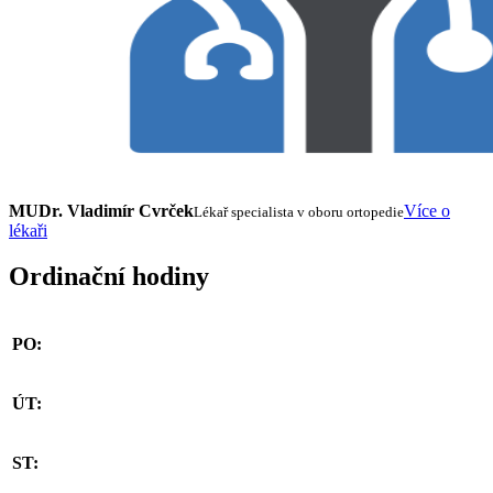
MUDr. Vladimír Cvrček
Více o
Lékař specialista v oboru ortopedie
lékaři
Ordinační hodiny
PO:
ÚT:
ST: