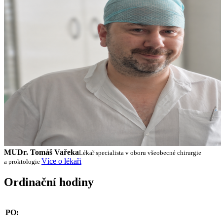
MUDr. Tomáš Vařeka
Lékař specialista v oboru všeobecné chirurgie
Více o lékaři
a proktologie
Ordinační hodiny
PO: