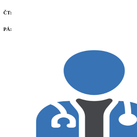
ČT:
PÁ: