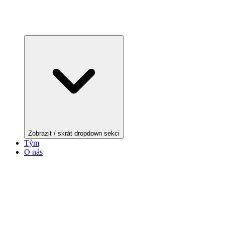
Zobrazit / skrát dropdown sekci
Tým
O nás