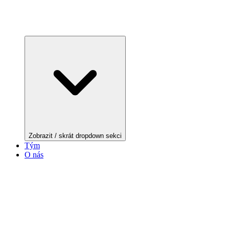
Zobrazit / skrát dropdown sekci
Tým
O nás