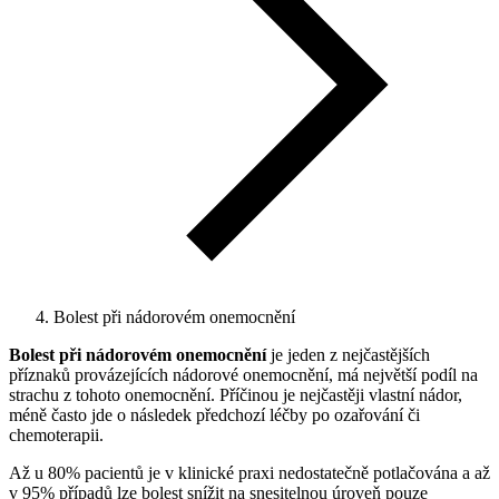
Bolest při nádorovém onemocnění
Bolest při nádorovém onemocnění
je jeden z nejčastějších
příznaků provázejících nádorové onemocnění, má největší podíl na
strachu z tohoto onemocnění. Příčinou je nejčastěji vlastní nádor,
méně často jde o následek předchozí léčby po ozařování či
chemoterapii.
Až u 80% pacientů je v klinické praxi nedostatečně potlačována a až
v 95% případů lze bolest snížit na snesitelnou úroveň pouze