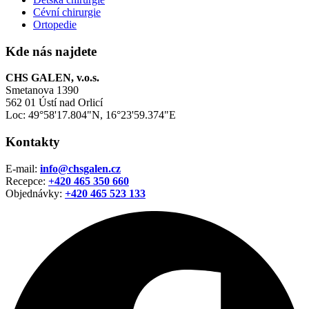
Cévní chirurgie
Ortopedie
Kde nás najdete
CHS GALEN, v.o.s.
Smetanova 1390
562 01 Ústí nad Orlicí
Loc: 49°58'17.804"N, 16°23'59.374"E
Kontakty
E-mail:
info@chsgalen.cz
Recepce:
+420 465 350 660
Objednávky:
+420
465 523 133