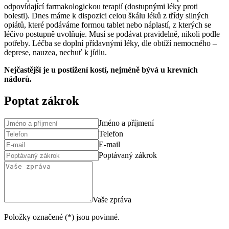
odpovídající farmakologickou terapií (dostupnými léky proti
bolesti). Dnes máme k dispozici celou škálu léků z třídy silných
opiátů, které podáváme formou tablet nebo náplastí, z kterých se
léčivo postupně uvolňuje. Musí se podávat pravidelně, nikoli podle
potřeby. Léčba se doplní přídavnými léky, dle obtíží nemocného –
deprese, nauzea, nechuť k jídlu.
Nejčastější je u postižení kostí, nejméně bývá u krevních
nádorů.
Poptat zákrok
Jméno a příjmení
Telefon
E-mail
Poptávaný zákrok
Vaše zpráva
Položky označené (*) jsou povinné.