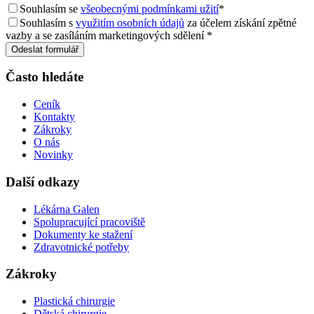
Souhlasím se
všeobecnými podmínkami užití
*
Souhlasím s
využitím osobních údajů
za účelem získání zpětné
vazby a se zasíláním marketingových sdělení *
Odeslat formulář
Často hledáte
Ceník
Kontakty
Zákroky
O nás
Novinky
Další odkazy
Lékárna Galen
Spolupracující pracoviště
Dokumenty ke stažení
Zdravotnické potřeby
Zákroky
Plastická chirurgie
Dětská chirurgie