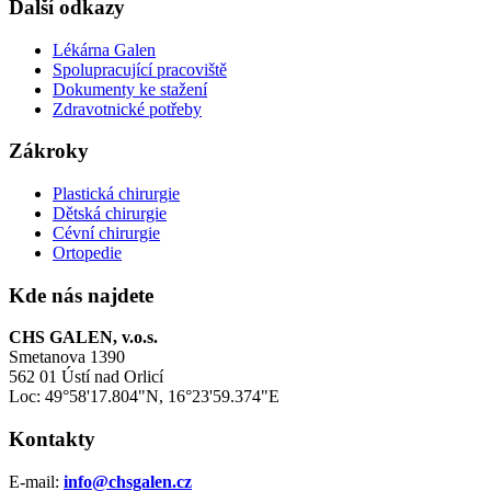
Další odkazy
Lékárna Galen
Spolupracující pracoviště
Dokumenty ke stažení
Zdravotnické potřeby
Zákroky
Plastická chirurgie
Dětská chirurgie
Cévní chirurgie
Ortopedie
Kde nás najdete
CHS GALEN, v.o.s.
Smetanova 1390
562 01 Ústí nad Orlicí
Loc: 49°58'17.804"N, 16°23'59.374"E
Kontakty
E-mail:
info@chsgalen.cz