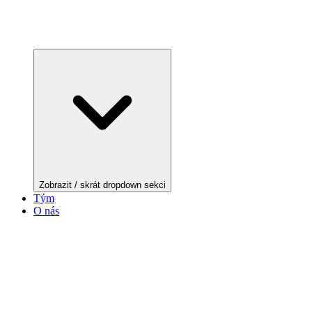
Zobrazit / skrát dropdown sekci
Tým
O nás