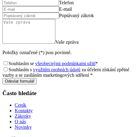
Telefon
E-mail
Poptávaný zákrok
Vaše zpráva
Položky označené (*) jsou povinné.
Souhlasím se
všeobecnými podmínkami užití
*
Souhlasím s
využitím osobních údajů
za účelem získání zpětné
vazby a se zasíláním marketingových sdělení *
Odeslat formulář
Často hledáte
Ceník
Kontakty
Zákroky
O nás
Novinky