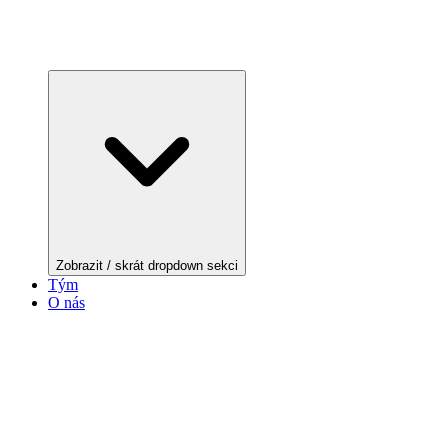
Zobrazit / skrát dropdown sekci
Tým
O nás