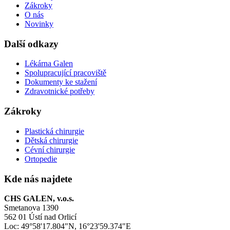
Zákroky
O nás
Novinky
Další odkazy
Lékárna Galen
Spolupracující pracoviště
Dokumenty ke stažení
Zdravotnické potřeby
Zákroky
Plastická chirurgie
Dětská chirurgie
Cévní chirurgie
Ortopedie
Kde nás najdete
CHS GALEN, v.o.s.
Smetanova 1390
562 01 Ústí nad Orlicí
Loc: 49°58'17.804"N, 16°23'59.374"E