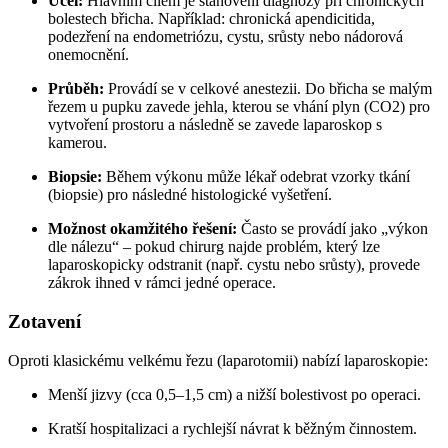
Účel:
Hlavním cílem je stanovení diagnózy při chronických
bolestech břicha. Například: chronická apendicitida,
podezření na endometriózu, cystu, srůsty nebo nádorová
onemocnění.
Průběh:
Provádí se v celkové anestezii. Do břicha se malým
řezem u pupku zavede jehla, kterou se vhání plyn (CO2) pro
vytvoření prostoru a následně se zavede laparoskop s
kamerou.
Biopsie:
Během výkonu může lékař odebrat vzorky tkání
(biopsie) pro následné histologické vyšetření.
Možnost okamžitého řešení:
Často se provádí jako „výkon
dle nálezu“ – pokud chirurg najde problém, který lze
laparoskopicky odstranit (např. cystu nebo srůsty), provede
zákrok ihned v rámci jedné operace.
Zotavení
Oproti klasickému velkému řezu (laparotomii) nabízí laparoskopie:
Menší jizvy (cca 0,5–1,5 cm) a nižší bolestivost po operaci.
Kratší hospitalizaci a rychlejší návrat k běžným činnostem.