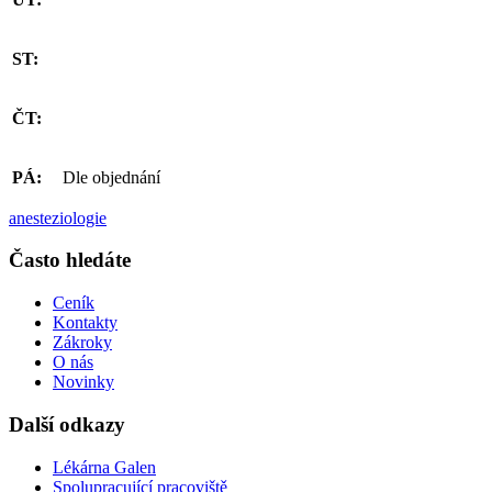
ST:
ČT:
PÁ:
Dle objednání
anesteziologie
Často hledáte
Ceník
Kontakty
Zákroky
O nás
Novinky
Další odkazy
Lékárna Galen
Spolupracující pracoviště