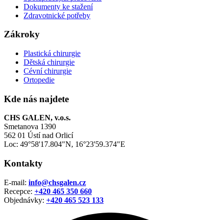
Dokumenty ke stažení
Zdravotnické potřeby
Zákroky
Plastická chirurgie
Dětská chirurgie
Cévní chirurgie
Ortopedie
Kde nás najdete
CHS GALEN, v.o.s.
Smetanova 1390
562 01 Ústí nad Orlicí
Loc: 49°58'17.804"N, 16°23'59.374"E
Kontakty
E-mail:
info@chsgalen.cz
Recepce:
+420 465 350 660
Objednávky:
+420
465 523 133