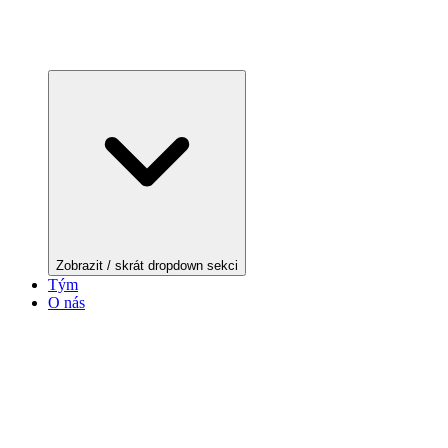
Zobrazit / skrát dropdown sekci
Tým
O nás