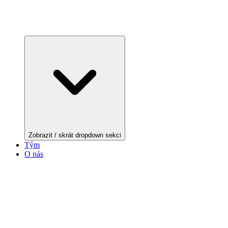
Zobrazit / skrát dropdown sekci
Tým
O nás