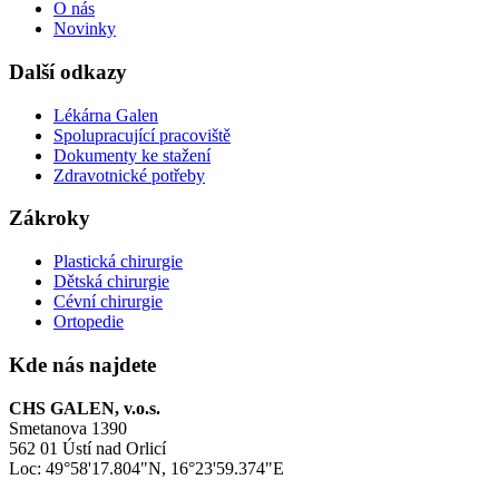
O nás
Novinky
Další odkazy
Lékárna Galen
Spolupracující pracoviště
Dokumenty ke stažení
Zdravotnické potřeby
Zákroky
Plastická chirurgie
Dětská chirurgie
Cévní chirurgie
Ortopedie
Kde nás najdete
CHS GALEN, v.o.s.
Smetanova 1390
562 01 Ústí nad Orlicí
Loc: 49°58'17.804"N, 16°23'59.374"E