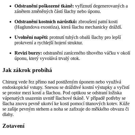
Odstranění poškozené tkáně:
vyříznutí degenerovaných a
zánětem změněných částí šlachy nebo úponu.
Odstranění kostních nárůstků:
zbroušení patní kosti
(Haglundova exostóza), která šlachu mechanicky dráždí.
Uvolnění napětí:
protnutí tuhých obalů šlachy pro lepší
prokrvení a rychlejší hojení struktur.
Revizi burzy:
odstranění zaníceného tíhového váčku v okolí
úponu, který vyvolává trvalý otok.
Jak zákrok probíhá
Chirurg vede řez přímo nad postiženým úponem nebo využívá
endoskopické vstupy. Snesou se dráždivé kostní výstupky a vyčistí
se prostor mezi kostí a šlachou. Pod optikou se odstraní ložiska
vápenatých usazenin uvnitř šlachové tkáně. V případě potřeby se
šlacha znovu pevně ukotví ke kosti pomocí titanových kotev. Kůže
se zašije pevným stehem a noha se zafixuje do měkkého obvazu či
dlahy.
Zotavení