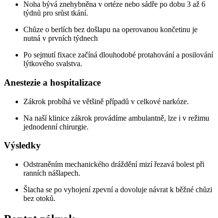
Noha bývá znehybněna v ortéze nebo sádře po dobu 3 až 6
týdnů pro srůst tkání.
Chůze o berlích bez došlapu na operovanou končetinu je
nutná v prvních týdnech
Po sejmutí fixace začíná dlouhodobé protahování a posilování
lýtkového svalstva.
Anestezie a hospitalizace
Zákrok probíhá ve většině případů v celkové narkóze.
Na naší klinice zákrok provádíme ambulantně, lze i v režimu
jednodenní chirurgie.
Výsledky
Odstraněním mechanického dráždění mizí řezavá bolest při
ranních nášlapech.
Šlacha se po vyhojení zpevní a dovoluje návrat k běžné chůzi
bez otoků.