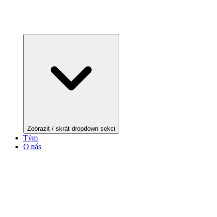
Zobrazit / skrát dropdown sekci
Tým
O nás