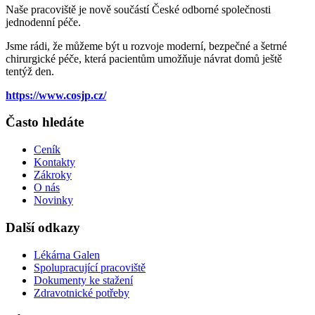
Naše pracoviště je nově součástí České odborné společnosti
jednodenní péče.
Jsme rádi, že můžeme být u rozvoje moderní, bezpečné a šetrné
chirurgické péče, která pacientům umožňuje návrat domů ještě
tentýž den.
https://www.cosjp.cz/
Často hledáte
Ceník
Kontakty
Zákroky
O nás
Novinky
Další odkazy
Lékárna Galen
Spolupracující pracoviště
Dokumenty ke stažení
Zdravotnické potřeby