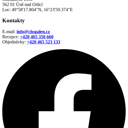
562 01 Ústí nad Orlicí
Loc: 49°58'17.804"N, 16°23'59.374"E
Kontakty
E-mail:
info@chsgalen.cz
Recepce:
+420 465 350 660
Objednávky:
+420
465 523 133