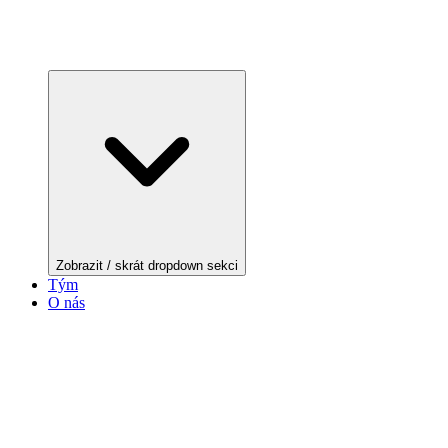
Zobrazit / skrát dropdown sekci
Tým
O nás