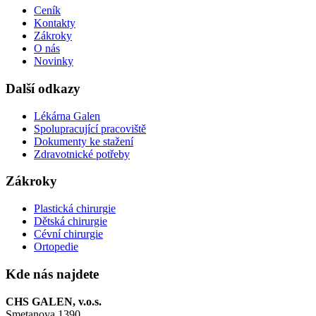
Ceník
Kontakty
Zákroky
O nás
Novinky
Další odkazy
Lékárna Galen
Spolupracující pracoviště
Dokumenty ke stažení
Zdravotnické potřeby
Zákroky
Plastická chirurgie
Dětská chirurgie
Cévní chirurgie
Ortopedie
Kde nás najdete
CHS GALEN, v.o.s.
Smetanova 1390