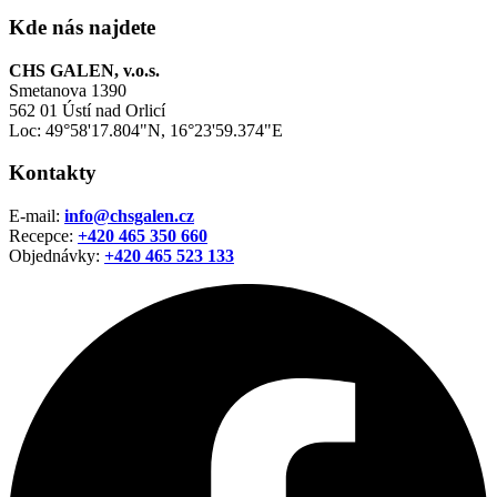
Kde nás najdete
CHS GALEN, v.o.s.
Smetanova 1390
562 01 Ústí nad Orlicí
Loc: 49°58'17.804"N, 16°23'59.374"E
Kontakty
E-mail:
info@chsgalen.cz
Recepce:
+420 465 350 660
Objednávky:
+420
465 523 133