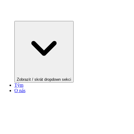
Zobrazit / skrát dropdown sekci
Tým
O nás