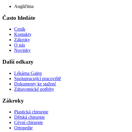
Angličtina
Často hledáte
Ceník
Kontakty
Zákroky
O nás
Novinky
Další odkazy
Lékárna Galen
Spolupracující pracoviště
Dokumenty ke stažení
Zdravotnické potřeby
Zákroky
Plastická chirurgie
Dětská chirurgie
Cévní chirurgie
Ortopedie