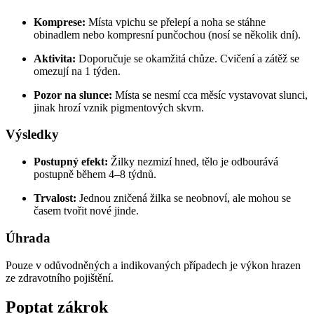
Komprese:
Místa vpichu se přelepí a noha se stáhne
obinadlem nebo kompresní punčochou (nosí se několik dní).
Aktivita:
Doporučuje se okamžitá chůze. Cvičení a zátěž se
omezují na 1 týden.
Pozor na slunce:
Místa se nesmí cca měsíc vystavovat slunci,
jinak hrozí vznik pigmentových skvrn.
Výsledky
Postupný efekt:
Žilky nezmizí hned, tělo je odbourává
postupně během 4–8 týdnů.
Trvalost:
Jednou zničená žilka se neobnoví, ale mohou se
časem tvořit nové jinde.
Úhrada
Pouze v odůvodněných a indikovaných případech je výkon hrazen
ze zdravotního pojištění.
Poptat zákrok