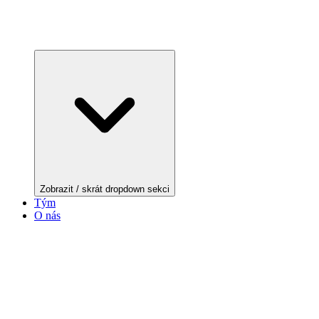
Zobrazit / skrát dropdown sekci
Tým
O nás