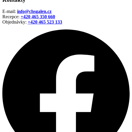
E-mail:
info@chsgalen.cz
Recepce:
+420 465 350 660
Objednávky:
+420
465 523 133