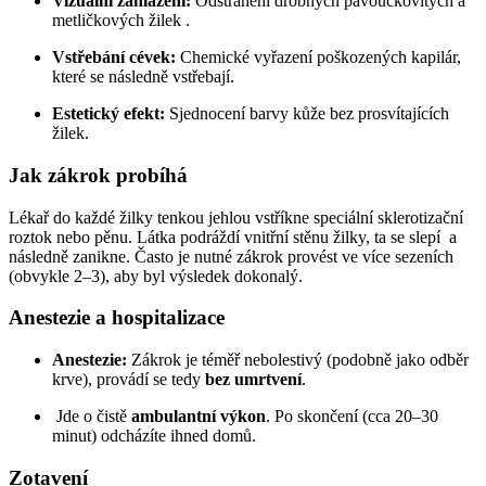
Vizuální zahlazení:
Odstranění drobných pavoučkovitých a
metličkových žilek .
Vstřebání cévek:
Chemické vyřazení poškozených kapilár,
které se následně vstřebají.
Estetický efekt:
Sjednocení barvy kůže bez prosvítajících
žilek.
Jak zákrok probíhá
Lékař do každé žilky tenkou jehlou vstříkne speciální sklerotizační
roztok nebo pěnu. Látka podráždí vnitřní stěnu žilky, ta se slepí a
následně zanikne. Často je nutné zákrok provést ve více sezeních
(obvykle 2–3), aby byl výsledek dokonalý.
Anestezie a hospitalizace
Anestezie:
Zákrok je téměř nebolestivý (podobně jako odběr
krve), provádí se tedy
bez umrtvení
.
Jde o čistě
ambulantní výkon
. Po skončení (cca 20–30
minut) odcházíte ihned domů.
Zotavení