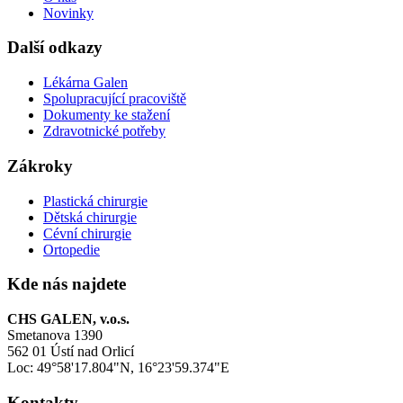
Novinky
Další odkazy
Lékárna Galen
Spolupracující pracoviště
Dokumenty ke stažení
Zdravotnické potřeby
Zákroky
Plastická chirurgie
Dětská chirurgie
Cévní chirurgie
Ortopedie
Kde nás najdete
CHS GALEN, v.o.s.
Smetanova 1390
562 01 Ústí nad Orlicí
Loc: 49°58'17.804"N, 16°23'59.374"E
Kontakty