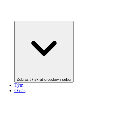
Zobrazit / skrát dropdown sekci
Tým
O nás