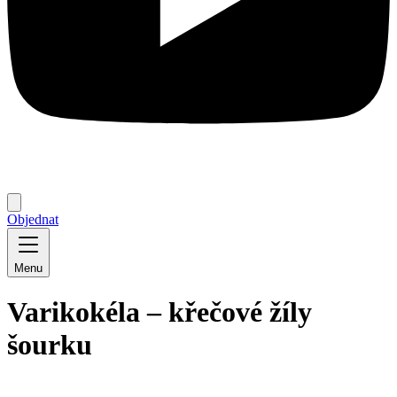
Objednat
Menu
Varikokéla – křečové žíly
šourku