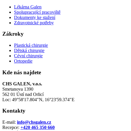
Lékárna Galen
Spolupracující pracoviště
Dokumenty ke stažení
Zdravotnické potřeby
Zákroky
Plastická chirurgie
Dětská chirurgie
Cévní chirurgie
Ortopedie
Kde nás najdete
CHS GALEN, v.o.s.
Smetanova 1390
562 01 Ústí nad Orlicí
Loc: 49°58'17.804"N, 16°23'59.374"E
Kontakty
E-mail:
info@chsgalen.cz
Recepce:
+420 465 350 660